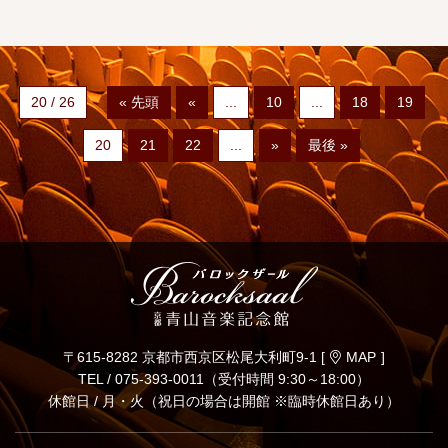
20 / 26
« 先頭
«
...
10
...
18
19
20
21
22
...
»
最後 »
〒615-8282 京都市西京区松尾大利町9-1 [
MAP
]
TEL /
075-393-0011
（受付時間 9:30～18:00）
休館日 / 月・火（祝日の場合は開館 ※臨時休館日あり）