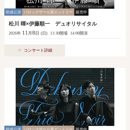
助成公演
バロックザール賞エントリー
販売中
松川 暉×伊藤順一 デュオリサイタル
11
8
月
日
年
(日)
開場
開演
2026
13:30
14:00
コンサート詳細
助成公演
バロックザール賞エントリー
販売中