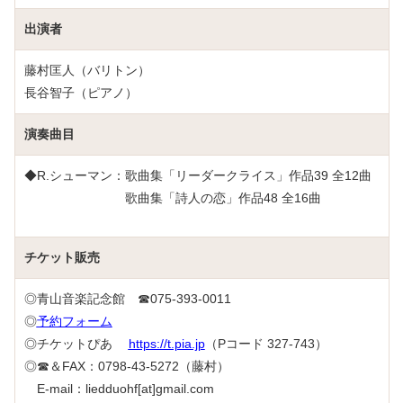
出演者
藤村匡人（バリトン）
長谷智子（ピアノ）
演奏曲目
◆R.シューマン：歌曲集「リーダークライス」作品39 全12曲
歌曲集「詩人の恋」作品48 全16曲
チケット販売
◎青山音楽記念館 ☎075-393-0011
◎
予約フォーム
◎チケットぴあ
https://t.pia.jp
（Pコード 327-743）
◎☎＆FAX：0798-43-5272（藤村）
E-mail：liedduohf[at]gmail.com