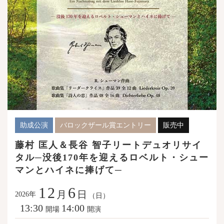
助成公演
バロックザール賞エントリー
販売中
藤村 匡人＆長谷 智子リートデュオリサイ
タル─没後170年を迎えるロベルト・シュー
マンとハイネに捧げて─
12
6
月
日
年
2026
（日）
13:30
14:00
開場
開演