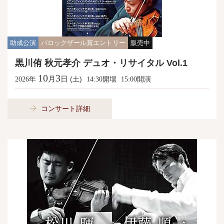
助成公演
バロックザール賞エントリー
販売中
黒川侑 秋元孝介 デュオ・リサイタル Vol.1
10
3
月
日
年
(土)
開場
開演
2026
14:30
15:00
コンサート詳細