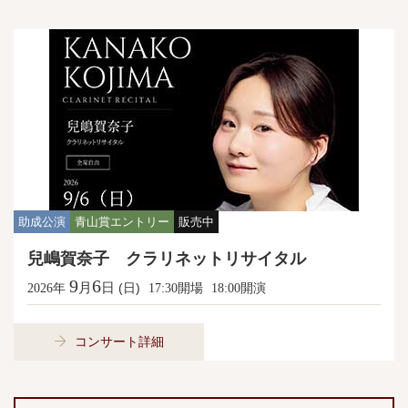
助成公演
青山賞エントリー
販売中
兒嶋賀奈子 クラリネットリサイタル
9
6
月
日
年
(日)
開場
開演
2026
17:30
18:00
コンサート詳細