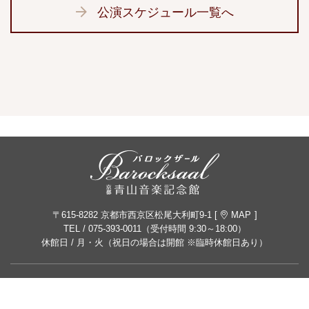
公演スケジュール一覧へ
〒615-8282 京都市西京区松尾大利町9-1 [
MAP
]
TEL /
075-393-0011
（受付時間 9:30～18:00）
休館日 / 月・火（祝日の場合は開館 ※臨時休館日あり）
公益財団法人青山音楽財団
© 2026 Aoyama Music Foundation.