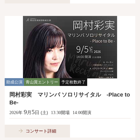
助成公演
青山賞エントリー
予定枚数終了
岡村彩実 マリンバ ソロリサイタル -Place to
Be-
9
5
月
日
年
(土)
開場
開演
2026
13:30
14:00
コンサート詳細