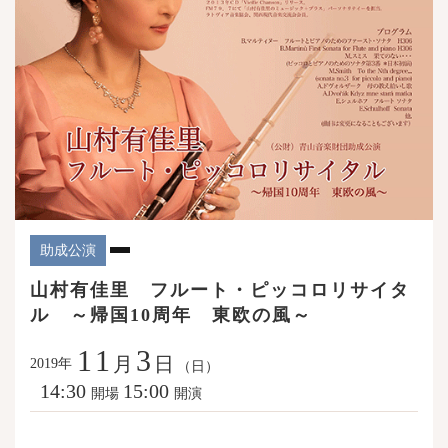
助成公演
山村有佳里 フルート・ピッコロリサイタ
ル ～帰国10周年 東欧の風～
11
3
月
日
年
2019
（日）
14:30
15:00
開場
開演