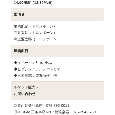
14:00開演（13:30開場）
出演者
亀岡航紀（トロンボーン）
赤井寛延（トロンボーン）
潟上源太郎（トロンボーン）
演奏曲目
◆イベール：5つの小品
◆ヒダシュ：アルテバトリオ
◆三原寛志：委嘱新作 他
チケット販売・
お問い合わせ
◎青山音楽記念館 075-393-0011
◎JEUGIA 三条本店APEX管弦楽器 075-254-3750