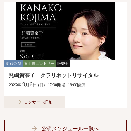
助成公演
青山賞エントリー
販売中
兒嶋賀奈子 クラリネットリサイタル
9
6
月
日
年
(日)
開場
開演
2026
17:30
18:00
コンサート詳細
公演スケジュール一覧へ