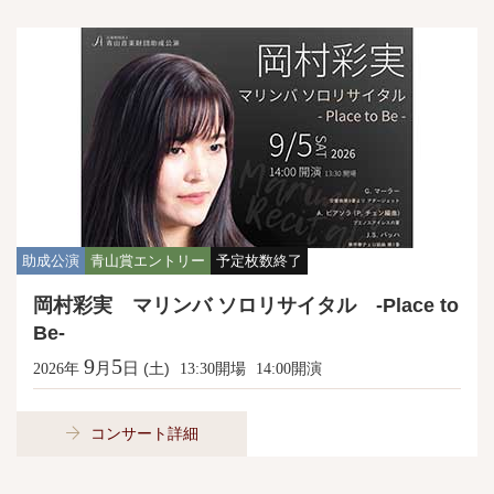
助成公演
青山賞エントリー
予定枚数終了
岡村彩実 マリンバ ソロリサイタル -Place to
Be-
9
5
月
日
年
(土)
開場
開演
2026
13:30
14:00
コンサート詳細