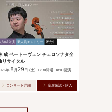
人助成公演
新人賞エントリー
販売中
林 成 ベートーヴェン チェロソナタ全
曲リサイタル
8
29
年
月
日
(土)
開場
開演
026
17:30
18:00
コンサート詳細
空席確認・購入