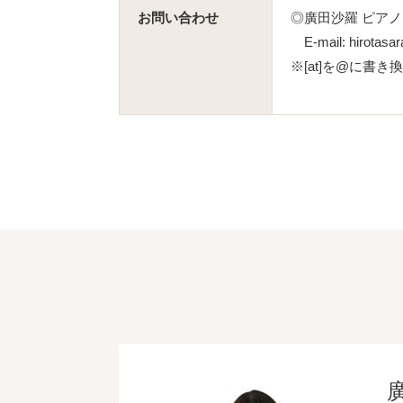
お問い合わせ
◎廣田沙羅 ピア
E-mail: hirotasara
※[at]を@に書