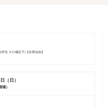
,500(学生 ※25歳以下)【全席自由】
17日（日）
0開場）
）