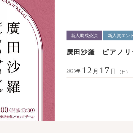
新人助成公演
新人賞エン
廣田沙羅 ピアノリ
12
17
月
日
年
2023
（日）