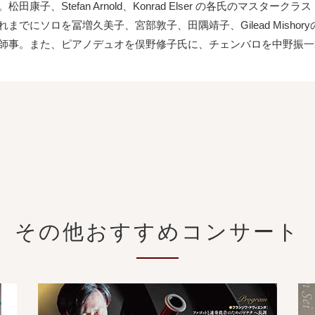
。松田康子、Stefan Arnold、Konrad Elser の各氏のマスター
れまでにソロを冨増久美子、宮部敦子、田隅靖子、Gilead Misho
師事。また、ピアノデュオを俣野修子氏に、チェンバロを中野振一郎氏に、
その他おすすめコンサート