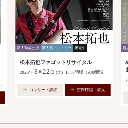
新人助成公演
新人賞エントリー
販売中
新
松本拓也ファゴットリサイタル
8
22
年
月
日
(土)
開場
開演
2026
18:30
19:00
2
コンサート詳細
空席確認・購入