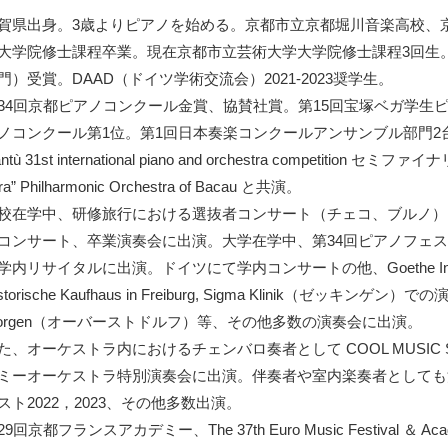
賀県出身。3歳よりピアノを始める。京都市立京都堀川音楽高校、
大学院修士課程卒業。現在京都市立芸術大学大学院修士課程3回生。
門）受賞。DAAD（ドイツ学術交流会）2021-2023奨学生。
34回京都ピアノコンクール金賞、協賛社賞。第15回宝塚ベガ学生ピ
ノコンクール第1位。第1回日本奏楽コンクールアンサンブル部門2台ピア
ntù 31st international piano and orchestra competiti
ra” Philharmonic Orchestra of Bacau と共演。
校在学中、研修旅行における選抜者コンサート（チェコ、ブルノ）
コンサート、卒業演奏会に出演。大学在学中、第34回ピアノフェ
学内リサイタルに出演。ドイツにて学内コンサートの他、Goethe Institut Freib
storische Kaufhaus in Freiburg, Sigma Klinik（ゼッキンゲン）での演奏
orgen（オーバーストドルフ）等、その他多数の演奏会に出演。
た、オーケストラ内におけるチェンバロ奏者として COOL MUSIC
ミーオーケストラ特別演奏会に出演。伴奏者や室内楽奏者としても
スト2022，2023、その他多数出演。
9回京都フランスアカデミー、The 37th Euro Music Festival ＆ Acade