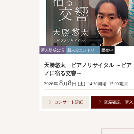
新人助成公演
新人賞エントリー
販売中
天勝悠太 ピアノリサイタル ～ピア
ノに宿る交響～
8
8
年
月
日
(土)
開場
開演
2026
14:30
15:00
コンサート詳細
空席確認・購入