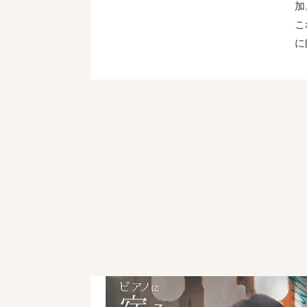
加
こ
に