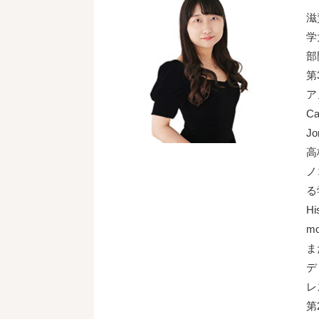
滋
学
部
第
ア
Ca
Jo
高
ノ
る
Hi
m
ま
デ
レ
第2