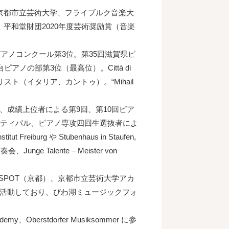
京都市立芸術大学、フライブルク音楽大
平和堂財団2020年度芸術奨励賞（音楽
アノコンクール第3位。第35回滋賀県ピ
ノの部第3位（最高位）。Città di
on セミファイナリスト（イタリア、カントゥ）。“Mihail
、成績上位者による第9回、第10回ピア
スティバル、ピアノ専攻四回生選抜者によ
urg や Stubenhaus in Staufen,
会、Junge Talente – Meister von
 SPOT（京都）、京都市立芸術大学アカ
活動しており、びわ湖ミュージックフォ
my、Oberstdorfer Musiksommer に参