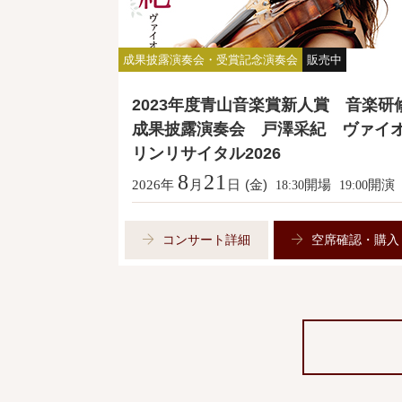
成果披露演奏会・受賞記念演奏会
販売中
2023年度青山音楽賞新人賞 音楽研
成果披露演奏会 戸澤采紀 ヴァイ
リンリサイタル2026
8
21
年
月
日
(金)
開場
開演
2026
18:30
19:00
コンサート詳細
空席確認・購入