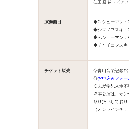
仁田原 祐（ピア
演奏曲目
◆C.シューマン：
◆シマノフスキ：
◆R.シューマン：
◆チャイコフスキー
チケット販売
◎青山音楽記念館 ☎0
◎
お申込みフォー
※未就学児入場不
※本公演は、オン
取り扱いしており
（オンラインチケ