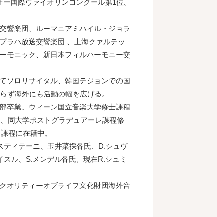
ー国際ヴァイオリンコンクール第1位、
交響楽団、ルーマニアミハイル・ジョラ
プラハ放送交響楽団 、上海クァルテッ
ーモニック、新日本フィルハーモニー交
てソロリサイタル、韓国テジョンでの国
、日本のみならず海外にも活動の幅を広げる。
部卒業。ウィーン国立音楽大学修士課程
秀の成績で修了し、同大学ポストグラデュアーレ課程修
レ課程に在籍中。
ゴスティテーニ、玉井菜採各氏、D.シュヴ
イスル、S.メンデル各氏、現在R.シュミ
クオリティーオブライフ文化財団海外音