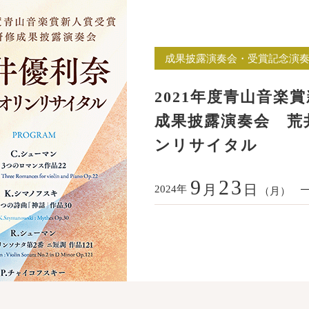
成果披露演奏会・受賞記念演
2021年度青山音楽
成果披露演奏会 荒
ンリサイタル
9
23
月
日
年
2024
（月）