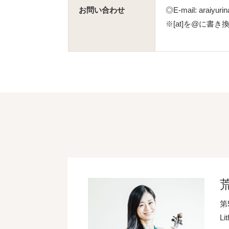
お問い合わせ
◎E-mail: araiyurin
※[at]を@に書
第
L