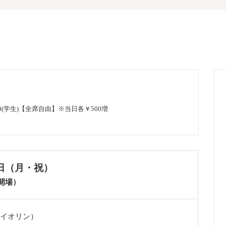
2,500(学生)【全席自由】※当日各￥500増
3日（月・祝）
0開場）
ァイオリン）