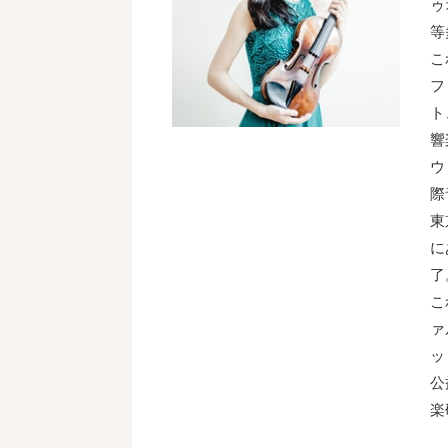
ゥ
等
こ
フ
ト
響
ウ
際
東
に
了
こ
ァ
ッ
公
楽