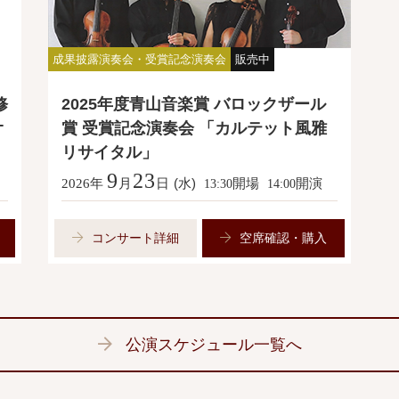
成果披露演奏会・受賞記念演奏会
販売中
修
2025年度青山音楽賞 バロックザール
オ
賞 受賞記念演奏会 「カルテット風雅
リサイタル」
9
23
年
月
日
(水)
開場
開演
2026
13:30
14:00
コンサート詳細
空席確認・購入
公演スケジュール一覧へ