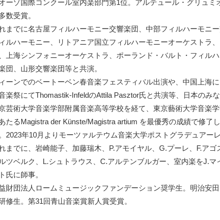
オーゾ国際コンクール室内楽部門第1位。アルテュール・グリュミオ
多数受賞。
れまでに名古屋フィルハーモニー交響楽団、中部フィルハーモニー
ィルハーモニー、リトアニア国立フィルハーモニーオーケストラ、
、上海シンフォニーオーケストラ、ポーランド・バルト・フィルハ
楽団、山形交響楽団等と共演。
ィーンでのベートーベン春音楽フェスティバル出演や、中国上海に
音楽祭にてThomastik-InfeldのAttila Pasztor氏と共演等
京芸術大学音楽学部附属音楽高等学校を経て、東京藝術大学音楽学
あたるMagistra der Künste/Magistra artium を最優
。2023年10月よりモーツァルテウム音楽大学ポストグラデュアー
れまでに、岩崎能子、加藤瑞木、P.アモイヤル、G.プーレ、F.ア
ルツベルク、L.シュトラウス、C.アルテンブルガー、室内楽をJ.マ
ト氏に師事。
益財団法人ロームミュージックファンデーション奨学生。明治安田
研修生。第31回青山音楽賞新人賞受賞。