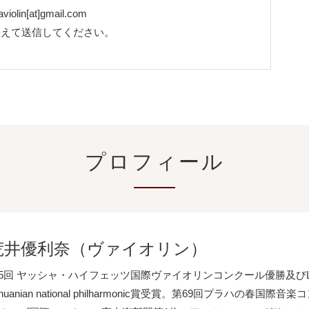
aviolin[at]gmail.com
き換えて送信してください。
プロフィール
荒井優利奈（ヴァイオリン）
5回 ヤッシャ・ハイフェッツ国際ヴァイオリンコンクール優勝及びLithuania
ithuanian national philharmonic賞受賞。第69回プラハの