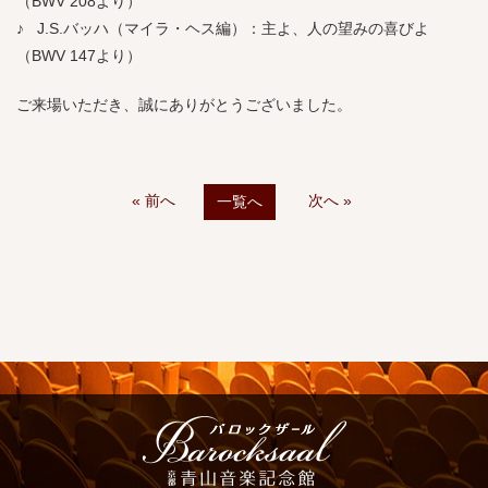
（BWV 208より）
♪ J.S.バッハ（マイラ・ヘス編）：主よ、人の望みの喜びよ
（BWV 147より）
ご来場いただき、誠にありがとうございました。
« 前へ
次へ »
一覧へ