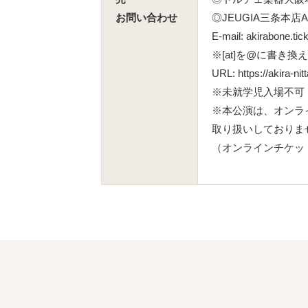
お問い合わせ
◎JEUGIA三条本店AP
E-mail: akirabone.tic
※[at]を@に書き
URL:
https://akira-ni
※未就学児入場不可
※本公演は、オンラ
取り扱いしておりま
（オンラインチケッ