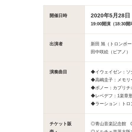
2020年5月28
開催日時
19:00開演（18:30
出演者
新田 旭（トロンボ
田中咲絵（ピアノ）
演奏曲目
◆イウェイゼン：ソ
◆高嶋圭子：メモリ
◆ボノー：カプリチ
◆レベデフ：1楽章
◆ラーション：トロンボ
チケット販
◎青山音楽記念館 075-
売・
◎ドルチェ楽器大阪本社 