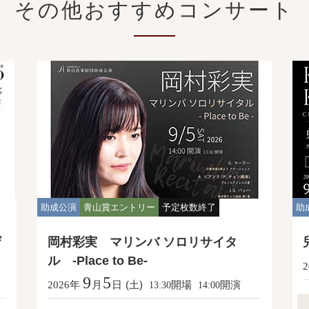
その他おすすめコンサート
助成公演
青山賞エントリー
予定枚数終了
助
ザ
岡村彩実 マリンバ ソロリサイタ
ル -Place to Be-
2
9
5
年
月
日
(土)
開場
開演
2026
13:30
14:00