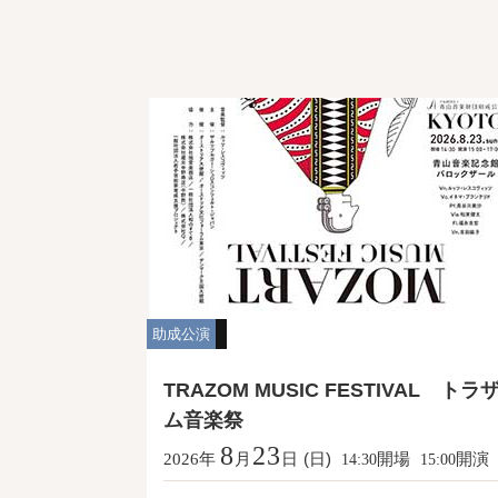
助成公演
TRAZOM MUSIC FESTIVAL トラ
ム音楽祭
8
23
年
月
日
(日)
開場
開演
2026
14:30
15:00