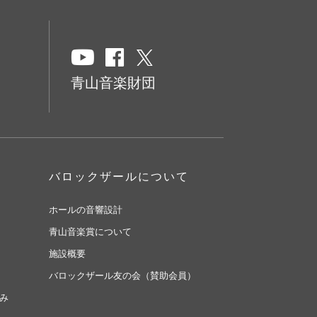
青山音楽財団
バロックザールについて
ホールの音響設計
青山音楽賞について
施設概要
バロックザール友の会（賛助会員）
み