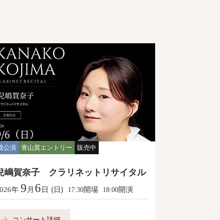
成公演
青山賞エントリー
販売中
兒嶋賀奈子 クラリネットリサイタル
9
6
年
月
日
(日)
開場
開演
026
17:30
18:00
コンサート詳細