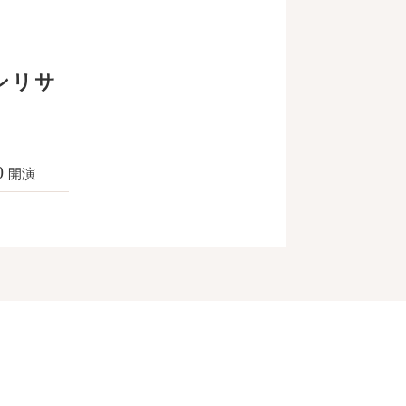
ンリサ
0
開演