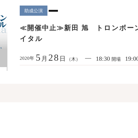
助成公演
≪開催中止≫新田 旭 トロンボー
イタル
5
28
月
日
18:30
19:0
年
2020
（木）
開場