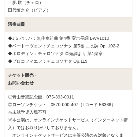
土肥 敬（チェロ）
田代慎之介（ピアノ）
演奏曲目
◆J.S.バッハ：無伴奏組曲 第4番 変ホ長調 BWV1010
◆ベートーヴェン：チェロソナタ 第5番 ニ長調 Op. 102-2
◆ボロディン：チェロソナタ ロ短調より 第1楽章
◆プロコフィエフ：チェロソナタ Op.119
チケット販売・
お問い合わせ
◎青山音楽記念館 075-393-0011
◎ローソンチケット 0570-000-407（Lコード 56366）
※未就学児入場不可
※本公演は、オンラインチケットサービス（インターネット購
入）ではお取り扱いしておりません。
（オンラインチケットサービスは主催公演のみ対象となりま