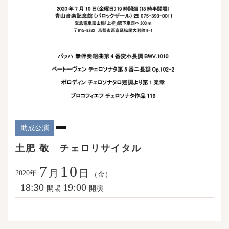
助成公演
土肥 敬 チェロリサイタル
7
10
月
日
年
2020
（金）
18:30
19:00
開場
開演