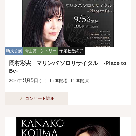
助成公演
青山賞エントリー
予定枚数終了
岡村彩実 マリンバ ソロリサイタル -Place to
Be-
9
5
月
日
年
(土)
開場
開演
2026
13:30
14:00
コンサート詳細