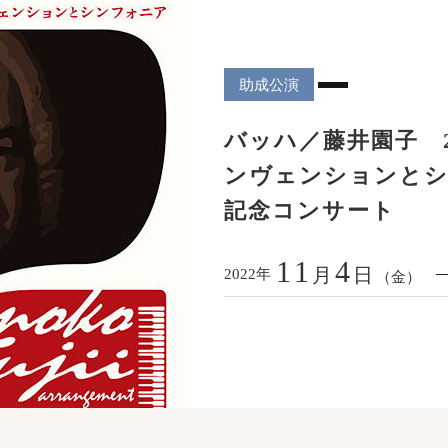
助成公演
バッハ／藤井園子 
ンヴェンションとシ
記念コンサート
11
4
月
日
年
2022
（金）