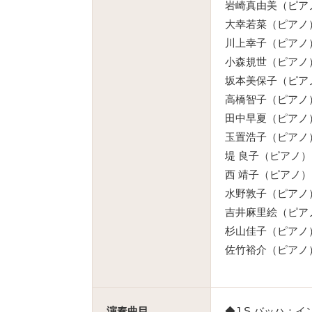
岩崎真由美（ピア
大幸若菜（ピアノ
川上幸子（ピアノ
小森規世（ピアノ
坂本美保子（ピア
高橋智子（ピアノ
田中早夏（ピアノ
玉置浩子（ピアノ
堤 良子（ピアノ）
西 靖子（ピアノ）
水野敦子（ピアノ
吉井麻里絵（ピア
杉山佳子（ピアノ
佐竹裕介（ピアノ
演奏曲目
◆J.S.バッハ：