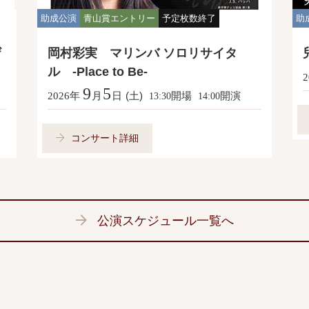
助成公演
青山賞エントリー
予定枚数終了
助
ザ
岡村彩実 マリンバ ソロリサイタ
ル -Place to Be-
2
9
5
年
月
日
(土)
開場
開演
2026
13:30
14:00
コンサート詳細
公演スケジュール一覧へ