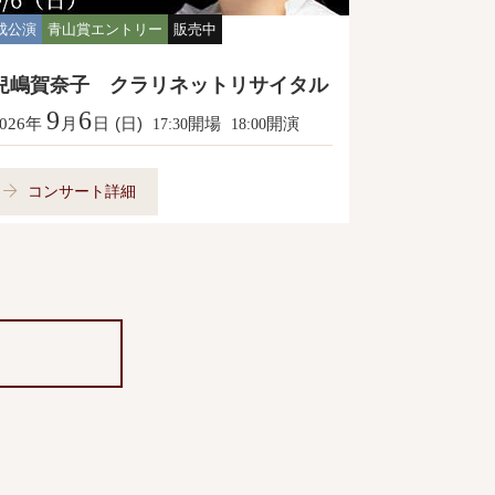
成公演
青山賞エントリー
販売中
兒嶋賀奈子 クラリネットリサイタル
9
6
年
月
日
(日)
開場
開演
026
17:30
18:00
コンサート詳細