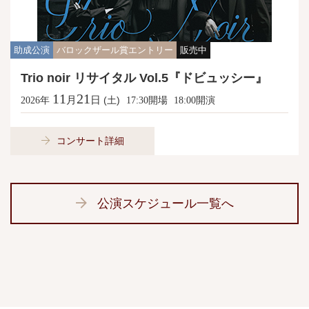
助成公演
バロックザール賞エントリー
販売中
Trio noir リサイタル Vol.5『ドビュッシー』
11
21
月
日
年
(土)
開場
開演
2026
17:30
18:00
コンサート詳細
公演スケジュール一覧へ