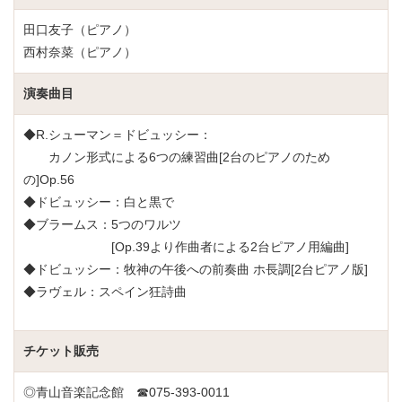
田口友子（ピアノ）
西村奈菜（ピアノ）
演奏曲目
◆R.シューマン＝ドビュッシー：
カノン形式による6つの練習曲[2台のピアノのため
の]Op.56
◆ドビュッシー：白と黒で
◆ブラームス：5つのワルツ
[Op.39より作曲者による2台ピアノ用編曲]
◆ドビュッシー：牧神の午後への前奏曲 ホ長調[2台ピアノ版]
◆ラヴェル：スペイン狂詩曲
チケット販売
◎青山音楽記念館 ☎075-393-0011