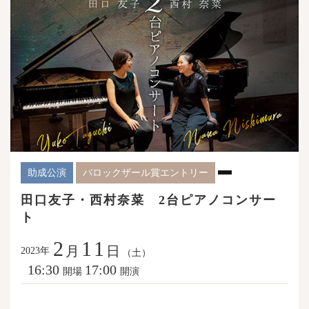
助成公演
バロックザール賞エントリー
田口友子・西村奈菜 2台ピアノコンサー
ト
2
11
月
日
年
2023
（土）
16:30
17:00
開場
開演