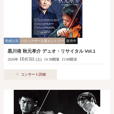
助成公演
バロックザール賞エントリー
販売中
黒川侑 秋元孝介 デュオ・リサイタル Vol.1
10
3
月
日
年
(土)
開場
開演
2026
14:30
15:00
コンサート詳細