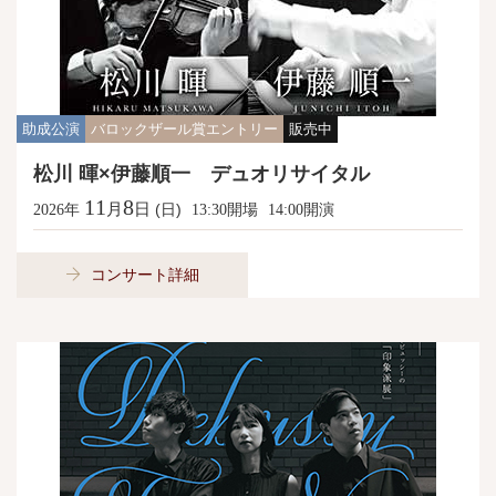
助成公演
バロックザール賞エントリー
販売中
松川 暉×伊藤順一 デュオリサイタル
11
8
月
日
年
(日)
開場
開演
2026
13:30
14:00
コンサート詳細