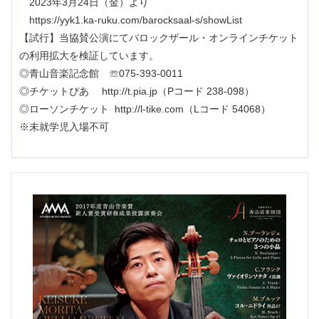
2023年3月24日（金）より
https://yyk1.ka-ruku.com/barocksaal-s/showList
【試行】当協賛公演にてバロックザール・オンラインチケット
の利用拡大を検証しています。
◎青山音楽記念館 ☏075-393-0011
◎チケットぴあ
http://t.pia.jp
（Pコード 238-098）
◎ローソンチケット
http://l-tike.com
（Lコード 54068）
※未就学児入場不可