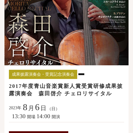
成果披露演奏会・受賞記念演奏会
2017年度青山音楽賞新人賞受賞研修成果披
露演奏会 森田啓介 チェロリサイタル
8
6
月
日
年
2023
（日）
13:30
14:00
開場
開演