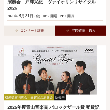
演奏会 戸澤采紀 ヴァイオリンリサイタル
2026
8
21
月
日
年
(金)
開場
開演
2026
18:30
19:00
コンサート詳細
空席確認・購入
成果披露演奏会・受賞記念演奏会
販売中
2025年度青山音楽賞 バロックザール賞 受賞記