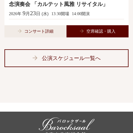
念演奏会 「カルテット風雅 リサイタル」
9
23
月
日
年
(水)
開場
開演
2026
13:30
14:00
コンサート詳細
空席確認・購入
公演スケジュール一覧へ