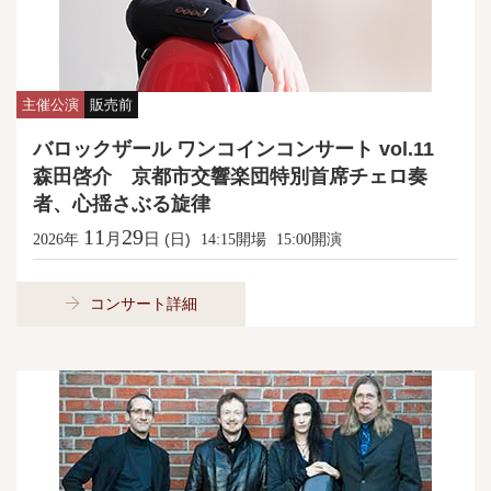
主催公演
販売前
バロックザール ワンコインコンサート vol.11
森田啓介 京都市交響楽団特別首席チェロ奏
者、心揺さぶる旋律
11
29
月
日
年
(日)
開場
開演
2026
14:15
15:00
コンサート詳細