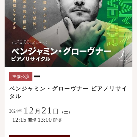
主催公演
ベンジャミン・グローヴナー ピアノリサイ
タル
12
21
月
日
年
2024
（土）
12:15
13:00
開場
開演