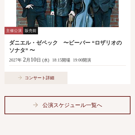
主催公演
販売前
ダニエル・ゼペック 〜ビーバー “ロザリオの
ソナタ” 〜
2
10
月
日
年
(水)
開場
開演
2027
18:15
19:00
コンサート詳細
公演スケジュール一覧へ