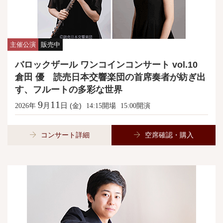
主催公演
販売中
バロックザール ワンコインコンサート vol.10
倉田 優 読売日本交響楽団の首席奏者が紡ぎ出
す、フルートの多彩な世界
9
11
月
日
年
(金)
開場
開演
2026
14:15
15:00
コンサート詳細
空席確認・購入