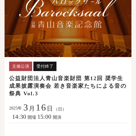
主催公演
受付終了
公益財団法人青山音楽財団 第12回 奨学生
成果披露演奏会 若き音楽家たちによる音の
祭典 Vol.3
3
16
月
日
年
2025
（日）
14:30
15:00
開場
開演