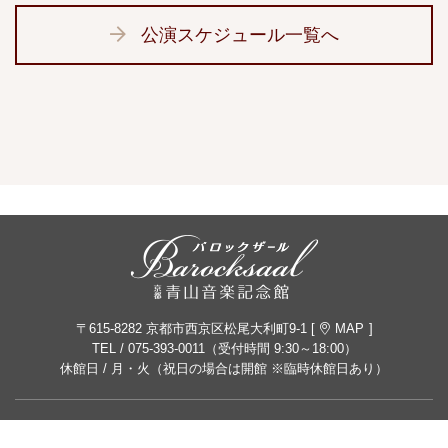
公演スケジュール一覧へ
〒615-8282 京都市西京区松尾大利町9-1 [
MAP
]
TEL /
075-393-0011
（受付時間 9:30～18:00）
休館日 / 月・火（祝日の場合は開館 ※臨時休館日あり）
公益財団法人青山音楽財団