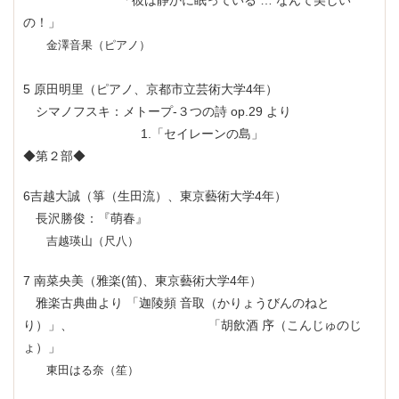
「彼は静かに眠っている … なんて美しい
の！」
金澤音果（ピアノ）
5 原田明里（ピアノ、京都市立芸術大学4年）
シマノフスキ：メトープ-３つの詩 op.29 より
1.「セイレーンの島」
◆第２部◆
6吉越大誠（箏（生田流）、東京藝術大学4年）
長沢勝俊：『萌春』
吉越瑛山（尺八）
7 南菜央美（雅楽(笛)、東京藝術大学4年）
雅楽古典曲より 「迦陵頻 音取（かりょうびんのねと
り）」、 「胡飲酒 序（こんじゅのじ
ょ）」
東田はる奈（笙）