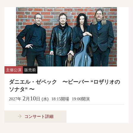
主催公演
販売前
ダニエル・ゼペック 〜ビーバー “ロザリオの
ソナタ” 〜
2
10
月
日
年
(水)
開場
開演
2027
18:15
19:00
コンサート詳細