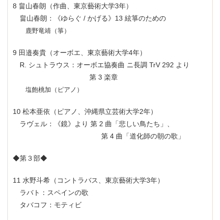
8 畠山春朗（作曲、東京藝術大学3年）
畠山春朗：《ゆらぐ / かげる》13 絃箏のための
鹿野竜靖（箏）
9 田邉奏貴（オーボエ、東京藝術大学4年）
R. シュトラウス：オーボエ協奏曲 ニ長調 TrV 292 より
第 3 楽章
塩飽桃加（ピアノ）
10 松本亜依（ピアノ、沖縄県立芸術大学2年）
ラヴェル：《鏡》より 第 2 曲「悲しい鳥たち」、
第 4 曲「道化師の朝の歌」
◆第３部◆
11 水野斗希（コントラバス、東京藝術大学3年）
ラバト：スペインの歌
タバコフ：モティビ