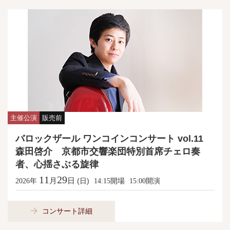
主催公演
販売前
バロックザール ワンコインコンサート vol.11
森田啓介 京都市交響楽団特別首席チェロ奏
者、心揺さぶる旋律
11
29
月
日
年
(日)
開場
開演
2026
14:15
15:00
コンサート詳細