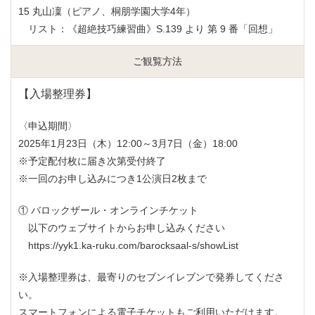
15 丸山凜（ピアノ、桐朋学園大学4年）
リスト：《超絶技巧練習曲》S.139 より 第 9 番「回想」
ご観覧方法
【入場整理券】
〈申込期間〉
2025年1月23日（木）12:00～3月7日（金）18:00
※予定配付枚に届き次第受付終了
※一回のお申し込みにつき1公演日2枚まで
① バロックザール・オンラインチケット
以下のウェブサイトからお申し込みください
https://yyk1.ka-ruku.com/barocksaal-s/showList
※入場整理券は、最寄りのセブンイレブンで発券してくださ
い。
スマートフォンによる電子チケットもご利用いただけます。