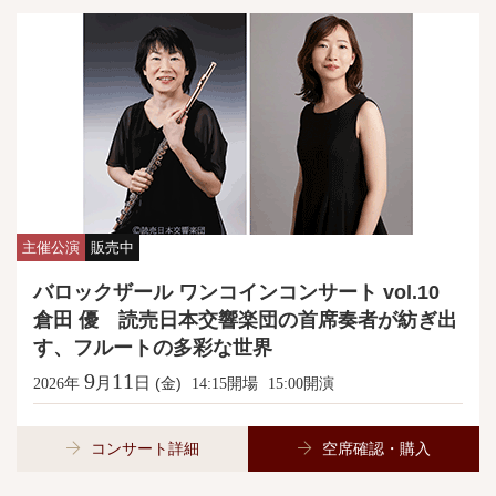
主催公演
販売中
バロックザール ワンコインコンサート vol.10
倉田 優 読売日本交響楽団の首席奏者が紡ぎ出
す、フルートの多彩な世界
9
11
月
日
年
(金)
開場
開演
2026
14:15
15:00
コンサート詳細
空席確認・購入