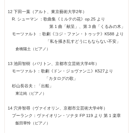
12 下田一葉（アルト、東京藝術大学2年）
R. シューマン ：歌曲集《ミルテの花》op.25 より
第 1 曲「献呈」、第 3 曲「くるみの木」
モーツァルト ：歌劇《コジ・ファン・トゥッテ》K588 より
「私を掻き乱すどうにもならない不安」
倉橋陽土（ピアノ）
13 池田智樹（
バリトン、京都市立芸術大学4年）
モーツァルト：歌劇《ドン・ジョヴァンニ》K527より
「カタログの歌」
杉山長谷夫：「出船」
東辻純（ピアノ）
14 穴井智尋（ヴァイオリン、京都市立芸術大学4年）
プーランク：ヴァイオリン・ソナタ FP 119 より 第 1 楽章
飯田華怜（ピアノ）