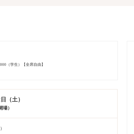
2,000（学生）【全席自由】
22日（土）
0開場）
バ）