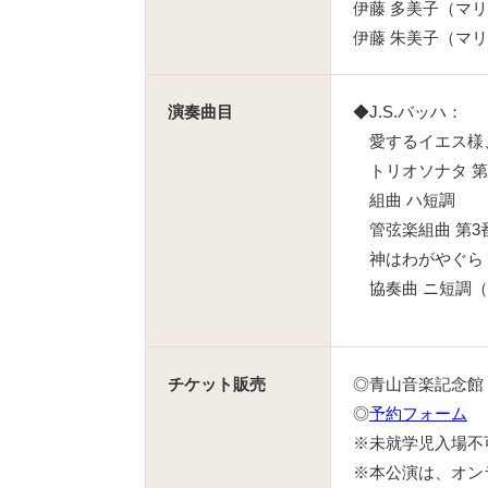
伊藤 多美子（マ
伊藤 朱美子（マ
演奏曲目
◆J.S.バッハ：
愛するイエス様
トリオソナタ 第
組曲 ハ短調
管弦楽組曲 第3
神はわがやぐら
協奏曲 ニ短調（
チケット販売
◎青山音楽記念館 ☎0
◎
予約フォーム
※未就学児入場不
※本公演は、オン