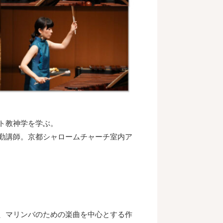
ト教神学を学ぶ。
勤講師。京都シャロームチャーチ室内ア
、マリンバのための楽曲を中心とする作