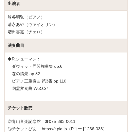
出演者
崎谷明弘（ピアノ）
清永あや（ヴァイオリン）
増田喜嘉（チェロ）
演奏曲目
◆R.シューマン：
ダヴィット同盟舞曲集 op.6
森の情景 op.82
ピアノ三重奏曲 第3番 op.110
幽霊変奏曲 WoO.24
チケット販売
◎青山音楽記念館 ☎075-393-0011
◎チケットぴあ
https://t.pia.jp
（Pコード 236-038）