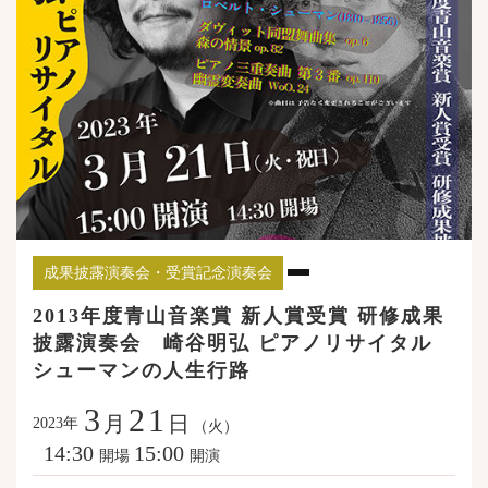
成果披露演奏会・受賞記念演奏会
2013年度青山音楽賞 新人賞受賞 研修成果
披露演奏会 崎谷明弘 ピアノリサイタル
シューマンの人生行路
3
21
月
日
年
2023
（火）
14:30
15:00
開場
開演