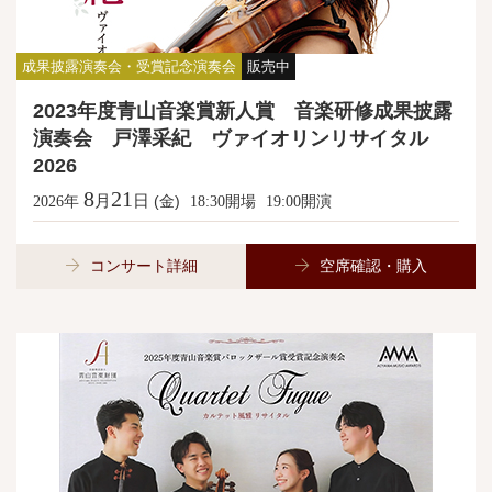
成果披露演奏会・受賞記念演奏会
販売中
2023年度青山音楽賞新人賞 音楽研修成果披露
演奏会 戸澤采紀 ヴァイオリンリサイタル
2026
8
21
月
日
年
(金)
開場
開演
2026
18:30
19:00
コンサート詳細
空席確認・購入