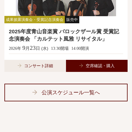
成果披露演奏会・受賞記念演奏会
販売中
2025年度青山音楽賞 バロックザール賞 受賞記
念演奏会 「カルテット風雅 リサイタル」
9
23
月
日
年
(水)
開場
開演
2026
13:30
14:00
コンサート詳細
空席確認・購入
公演スケジュール一覧へ