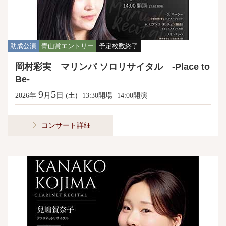
助成公演
青山賞エントリー
予定枚数終了
岡村彩実 マリンバ ソロリサイタル -Place to
Be-
9
5
月
日
年
(土)
開場
開演
2026
13:30
14:00
コンサート詳細