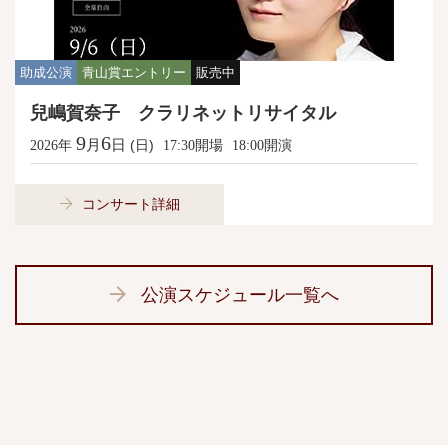
助成公演
青山賞エントリー
販売中
兒嶋賀奈子 クラリネットリサイタル
9
6
月
日
年
(日)
開場
開演
2026
17:30
18:00
コンサート詳細
公演スケジュール一覧へ