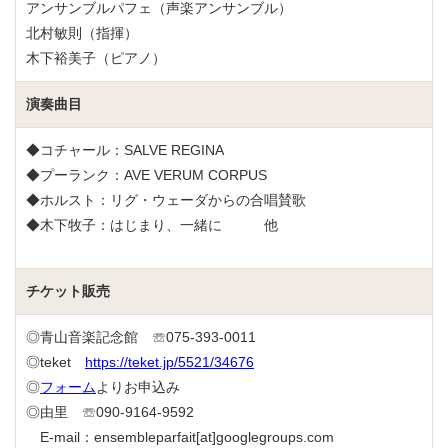
アンサンブルパフェ（声楽アンサンブル）
北村敏則（指揮）
木下裕美子（ピアノ）
演奏曲目
◆コチャール：SALVE REGINA
◆プーランク：AVE VERUM CORPUS
◆ホルスト：リグ・ウェーダからの合唱賛歌
◆木下牧子：はじまり、一緒に 他
チケット販売
◎青山音楽記念館 ☏075-393-0011
◎teket
https://teket.jp/5521/34676
◎
フォーム
よりお申込み
◎由里 ☏090-9164-9592
E-mail：ensembleparfait[at]googlegroups.com