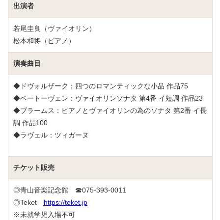
出演者
若尾圭良（ヴァイオリン）
松本和将（ピアノ）
演奏曲目
◆ドヴォルザーク：四つのロマンティックな小品 作品75
◆ベートーヴェン：ヴァイオリンソナタ 第4番 イ短調 作品23
◆ブラームス：ピアノとヴァイオリンの為のソナタ 第2番 イ長
調 作品100
◆ラヴェル：ツィガーヌ
チケット販売
◎青山音楽記念館 ☎075-393-0011
◎Teket
https://teket.jp
※未就学児入場不可