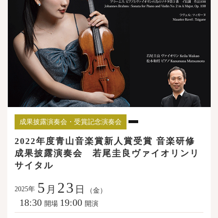
成果披露演奏会・受賞記念演奏会
2022年度青山音楽賞新人賞受賞 音楽研修
成果披露演奏会 若尾圭良ヴァイオリンリ
サイタル
5
23
月
日
年
2025
（金）
18:30
19:00
開場
開演