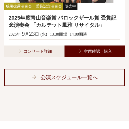
成果披露演奏会・受賞記念演奏会
販売中
2025年度青山音楽賞 バロックザール賞 受賞記
念演奏会 「カルテット風雅 リサイタル」
9
23
月
日
年
(水)
開場
開演
2026
13:30
14:00
コンサート詳細
空席確認・購入
公演スケジュール一覧へ