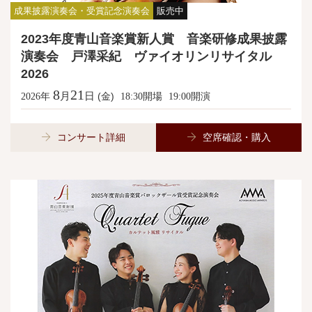
成果披露演奏会・受賞記念演奏会
販売中
2023年度青山音楽賞新人賞 音楽研修成果披露
演奏会 戸澤采紀 ヴァイオリンリサイタル
2026
8
21
月
日
年
(金)
開場
開演
2026
18:30
19:00
コンサート詳細
空席確認・購入